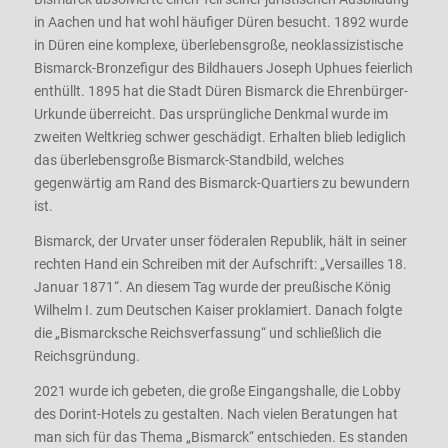
in Aachen und hat wohl häufiger Düren besucht. 1892 wurde
in Düren eine komplexe, überlebensgroße, neoklassizistische
Bismarck-Bronzefigur des Bildhauers Joseph Uphues feierlich
enthüllt. 1895 hat die Stadt Düren Bismarck die Ehrenbürger-
Urkunde überreicht. Das ursprüngliche Denkmal wurde im
zweiten Weltkrieg schwer geschädigt. Erhalten blieb lediglich
das überlebensgroße Bismarck-Standbild, welches
gegenwärtig am Rand des Bismarck-Quartiers zu bewundern
ist.
Bismarck, der Urvater unser föderalen Republik, hält in seiner
rechten Hand ein Schreiben mit der Aufschrift: „Versailles 18.
Januar 1871“. An diesem Tag wurde der preußische König
Wilhelm I. zum Deutschen Kaiser proklamiert. Danach folgte
die „Bismarcksche Reichsverfassung“ und schließlich die
Reichsgründung.
2021 wurde ich gebeten, die große Eingangshalle, die Lobby
des Dorint-Hotels zu gestalten. Nach vielen Beratungen hat
man sich für das Thema „Bismarck“ entschieden. Es standen