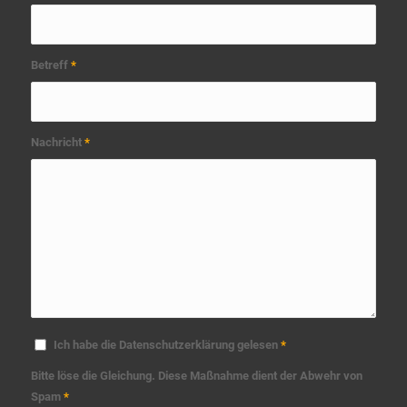
Betreff
*
Nachricht
*
Ich habe die Datenschutzerklärung gelesen
*
Bitte löse die Gleichung. Diese Maßnahme dient der Abwehr von
Spam
*