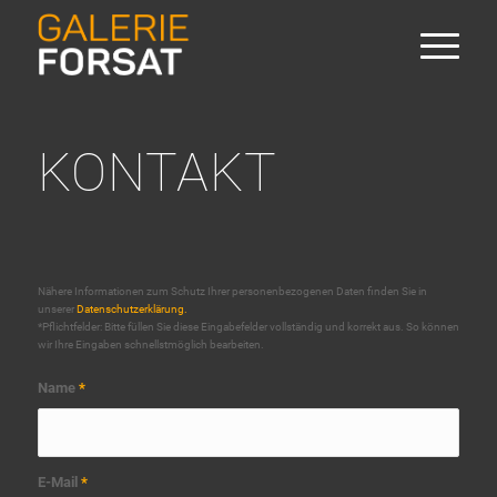
KONTAKT
Nähere Informationen zum Schutz Ihrer personenbezogenen Daten finden Sie in
unserer
Datenschutzerklärung.
*Pflichtfelder: Bitte füllen Sie diese Eingabefelder vollständig und korrekt aus. So können
wir Ihre Eingaben schnellstmöglich bearbeiten.
Name
*
E-Mail
*